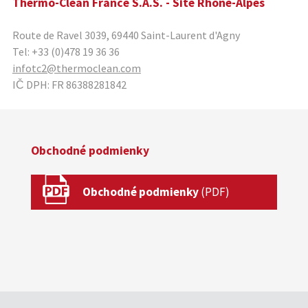
Thermo-Clean France S.A.S. - Site Rhône-Alpes
Route de Ravel 3039
,
69440
Saint-Laurent d'Agny
Tel:
+33 (0)478 19 36 36
infotc2@thermoclean.com
IČ DPH:
FR 86388281842
Obchodné podmienky
Obchodné podmienky