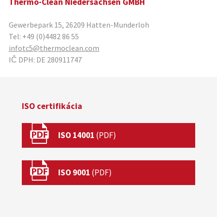
Thermo-Clean Niedersachsen GMBH
Gewerbepark 15
,
26209
Hatten-Munderloh
Tel:
+49 (0)4482 86 55
infotc5@thermoclean.com
IČ DPH:
DE 280911747
ISO certifikácia
ISO 14001
ISO 9001