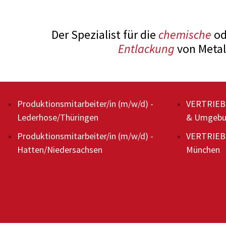
Der Spezialist für die
chemische
od
Entlackung
von Metal
Entlackung
Produktionsmitarbeiter/in (m/w/d) -
Kunststoff
VERTRIEB
Lederhose/Thüringen
& Umgeb
Reinigen von Wärmetauschern
Wärmebeha
Produktionsmitarbeiter/in (m/w/d) -
VERTRIEBS
Recycling
Entlacken
Hatten/Niedersachsen
München
Filterreinigung
Nachbehan