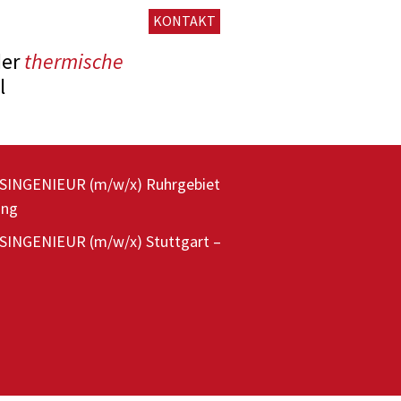
KONTAKT
er
thermische
l
 entfernen
SINGENIEUR (m/w/x) Ruhrgebiet
ung
ndlung oder Glühen
INGENIEUR (m/w/x) Stuttgart –
 von Fahrzeugen
dlungs­techniken