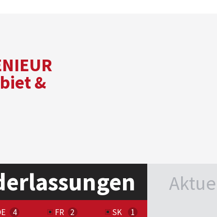
ENIEUR
biet &
derlassungen
Aktue
DE
FR
SK