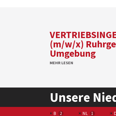
VERTRIEBSING
(m/w/x) Ruhrge
Umgebung
MEHR LESEN
Unsere Nie
B
NL