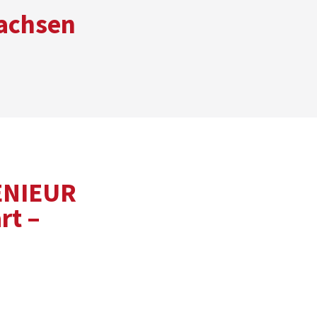
achsen
ENIEUR
rt –