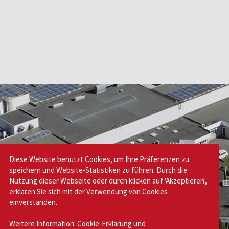
Diese Website benutzt Cookies, um Ihre Präferenzen zu
speichern und Website-Statistiken zu führen. Durch die
Nutzung dieser Webseite oder durch klicken auf 'Akzeptieren',
erklären Sie sich mit der Verwendung von Cookies
einverstanden.
Weitere Information:
Cookie-Erklärung
und