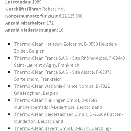
Entstanden:
1989
Geschäftsführer:
Robert Mol
Konzernumsatz für 2018:
€ 22.125.000
Anzahl Mitarbeiter:
172
Anzahl Niederlassungen:
10
Thermo-Clean Heusden-Zolder nv, B-3550 Heusden-
Zolder, Belgien
Thermo-Clean France S.A.S. - Site Rhône-Alpes, F-69440
Saint-Laurent d’Agny, Frankreich
Thermo-Clean France S.A.S. - Site Alsace, F-68870
Bartenheim, Frankreich
Thermo-Clean Wallonie-France Nord sa, B-7822
Ghislenghien, Belgien
Thermo-Clean Thüringen GmbH, D-07589
Münchenbernsdorf-Lederhose, Deutschland
Thermo-Clean Niedersachsen GmbH, D-26209 Hatten-
Munderloh, Deutschland
Thermo-Clean Bayern GmbH, D-85748 Garching-