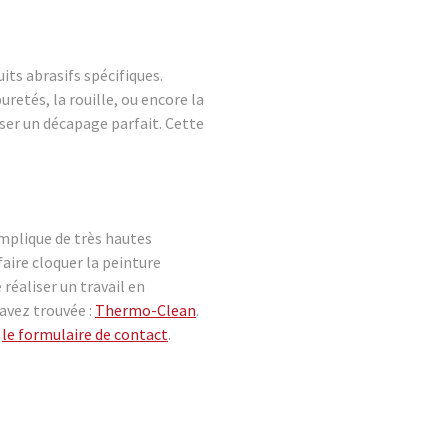
ts abrasifs spécifiques.
retés, la rouille, ou encore la
liser un décapage parfait. Cette
implique de très hautes
faire cloquer la peinture
 réaliser un travail en
’avez trouvée :
Thermo-Clean
.
r
le formulaire de contact
.