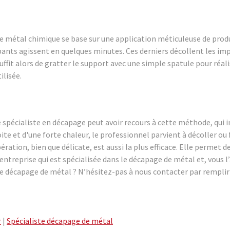
e métal chimique se base sur une application méticuleuse de produi
apants agissent en quelques minutes. Ces derniers décollent les impu
 suffit alors de gratter le support avec une simple spatule pour réa
lisée.
e spécialiste en décapage peut avoir recours à cette méthode, qui 
ite et d'une forte chaleur, le professionnel parvient à décoller ou 
ération, bien que délicate, est aussi la plus efficace. Elle permet de
entreprise qui est spécialisée dans le décapage de métal et, vous l
e décapage de métal ? N’hésitez-pas à nous contacter par rempli
r
|
Spécialiste décapage de métal