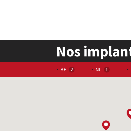
Nos implan
BE
NL