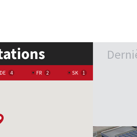
tations
Derni
DE
FR
SK