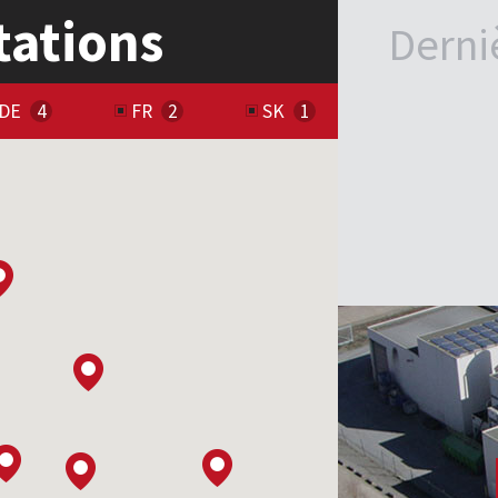
tations
Derni
DE
FR
SK