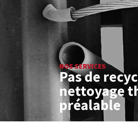
NOS SERVICES
Pas de recyc
nettoyage 
préalable