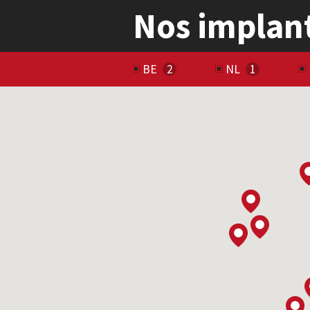
Nos implan
BE
NL