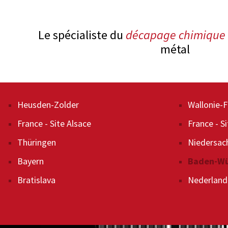
Le spécialiste du
décapage chimique
métal
Décapage
Heusden-Zolder
Enlèvemen
Wallonie-
Traitement de recuit
France - Site Alsace
Nettoyage
France - S
Recyclage
Thüringen
Décapage 
Niedersac
Nettoyage de filtres
Bayern
Technique
Baden-W
Bratislava
Nederland