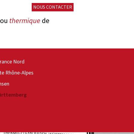
NOUS CONTACTER
ou
thermique
de
t de plastique
France Nord
 d’échangeurs thermiques
ite Rhône-Alpes
de véhicules
hsen
s de traitement subséquent
ürttemberg