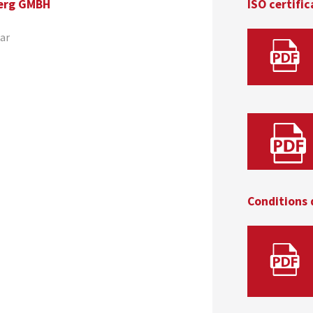
erg GMBH
ISO certific
ar
Conditions 