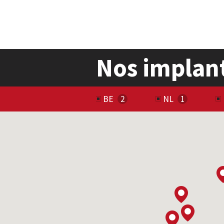
Nos implan
BE
NL