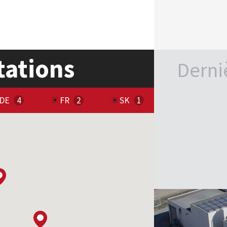
tations
Derni
DE
FR
SK