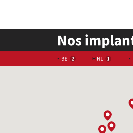
Nos implan
BE
NL