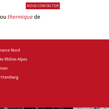
NOUS CONTACTER
ou
thermique
de
t de plastique
France Nord
 d’échangeurs thermiques
ite Rhône-Alpes
de véhicules
hsen
s de traitement subséquent
rttemberg