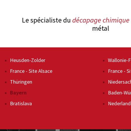
Le spécialiste du
décapage chimique
métal
Décapage
Heusden-Zolder
Enlèvemen
Wallonie-
Traitement de recuit
France - Site Alsace
Nettoyage
France - S
Recyclage
Thüringen
Décapage 
Niedersac
Nettoyage de filtres
Bayern
Technique
Baden-Wü
Bratislava
Nederland