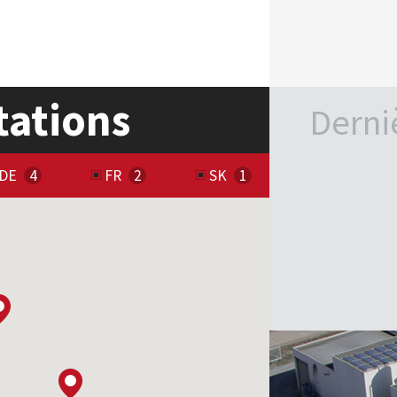
tations
Derni
DE
FR
SK